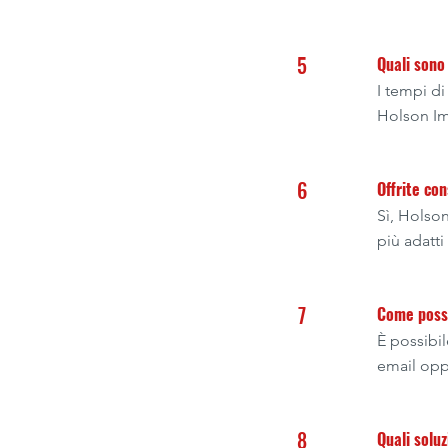
5
Quali sono 
I tempi di
Holson Im
6
Offrite con
Sì, Holson
più adatti
7
Come posso
È possibil
email opp
8
Quali soluz