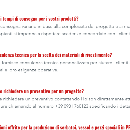
i tempi di consegna per i vostri prodotti?
 consegna variano in base alla complessità del progetto e ai mate
pianti si impegna a rispettare scadenze concordate con i client
sulenza tecnica per la scelta dei materiali di rivestimento?
 fornisce consulenza tecnica personalizzata per aiutare i clienti 
 alle loro esigenze operative.
 richiedere un preventivo per un progetto?
e richiedere un preventivo contattando Holson direttamente attr
ure chiamando al numero +39 0931 760123 specificando i dettag
ioni offrite per la produzione di serbatoi, vessel e pezzi speciali in 