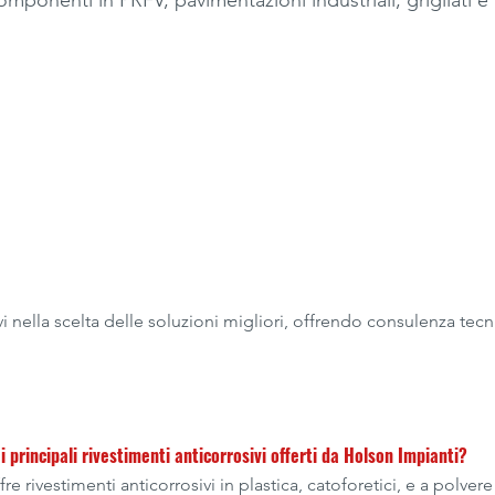
omponenti in PRFV, pavimentazioni industriali, grigliati 
i nella scelta delle soluzioni migliori, offrendo consulenza tecn
i principali rivestimenti anticorrosivi offerti da Holson Impianti?
re rivestimenti anticorrosivi in plastica, catoforetici, e a polve