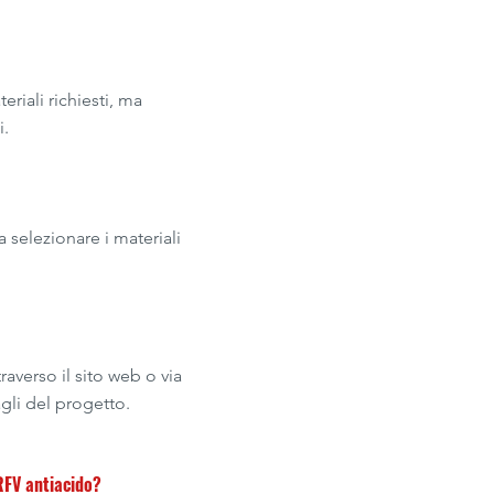
riali richiesti, ma
i.
a selezionare i materiali
averso il sito web o via
li del progetto.
PRFV antiacido?