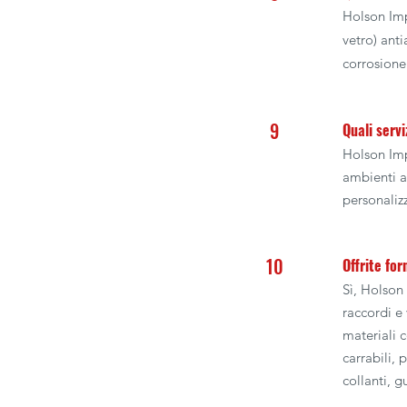
Holson Imp
vetro) anti
corrosione 
9
Quali servi
Holson Impi
ambienti a
personalizz
10
Offrite for
Sì, Holson
raccordi e 
materiali 
carrabili, 
collanti, g