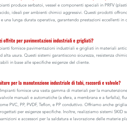
ianti produce serbatoi, vessel e componenti speciali in PRFV (plastic
acido, ideali per ambienti chimici aggressivi. Questi prodotti offrono
e una lunga durata operativa, garantendo prestazioni eccellenti in con
zi offrite per pavimentazioni industriali e grigliati?
anti fornisce pavimentazioni industriali e grigliati in materiali antic
d alta usura. Questi sistemi garantiscono sicurezza, resistenza chim
abili in base alle specifiche esigenze del cliente.
niture per la manutenzione industriale di tubi, raccordi e valvole?
 Impianti fornisce una vasta gamma di materiali per la manutenzione i
valvole manuali e automatiche (a sfera, a membrana e a farfalla), flus
come PVC, PP, PVDF, Teflon, e PP conduttivo. Offriamo anche griglia
progettati per esigenze specifiche. Inoltre, realizziamo sistemi SKID 
uarnizioni e accessori per la saldatura e lavorazione delle materie pl