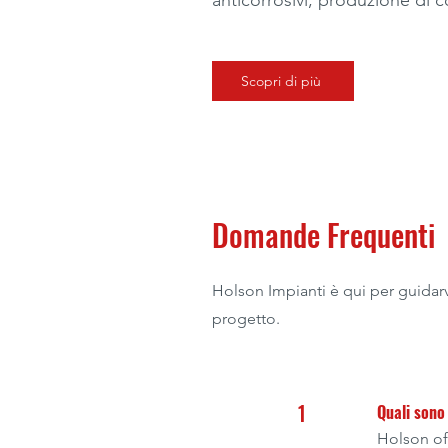
anticorrosivi, produzione di c
Scopri di più
Domande Frequenti
Holson Impianti è qui per guidarv
progetto.
1
Quali sono 
Holson off