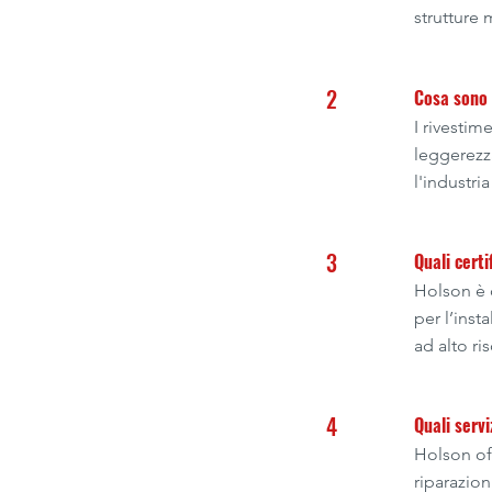
strutture 
2
Cosa sono i
I rivestim
leggerezza
l'industri
3
Quali cert
Holson è c
per l’inst
ad alto ri
4
Quali servi
Holson off
riparazion