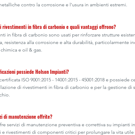
metalliche contro la corrosione e l'usura in ambienti estremi.
 rivestimenti in fibra di carbonio e quali vantaggi offrono?
enti in fibra di carbonio sono usati per rinforzare strutture esiste
, resistenza alla corrosione e alta durabilità, particolarmente i
a chimica e oil & gas.
ificazioni possiede Holson Impianti?
ertificata ISO 9001:2015 - 14001:2015 - 45001:2018 e possiede ce
allazione di rivestimenti in fibra di carbonio e per la gestione di s
schio.
zi di manutenzione offrite?
re servizi di manutenzione preventiva e correttiva su impianti ind
i e rivestimenti di componenti critici per prolungare la vita utile 