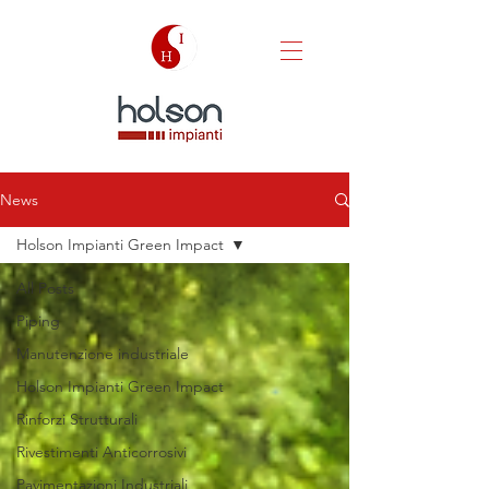
News
Holson Impianti Green Impact
All Posts
Piping
Manutenzione industriale
Holson Impianti Green Impact
Rinforzi Strutturali
Rivestimenti Anticorrosivi
Pavimentazioni Industriali