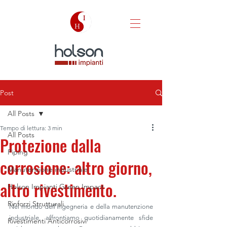
Post
All Posts
Tempo di lettura: 3 min
All Posts
Protezione dalla
Piping
corrosione: altro giorno,
Manutenzione industriale
altro rivestimento.
Holson Impianti Green Impact
Rinforzi Strutturali
Nel mondo dell'ingegneria e della manutenzione 
industriale, affrontiamo quotidianamente sfide 
Rivestimenti Anticorrosivi