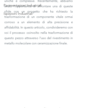
uniche e complesse. Recentemente, abbiamo 
Pavimentazioni Industriali
avuto l'opportunità di affrontare una di queste 
sfide con un progetto che ha richiesto la 
Ispezioni Industriali
trasformazione di un componente vitale ormai 
corroso a un elemento di alta precisione e 
affidabilità. In questo articolo, condivideremo con 
voi il processo coinvolto nella trasformazione di 
questo pezzo attraverso l'uso del rivestimento in 
metallo molecolare con ceramizzazione finale.