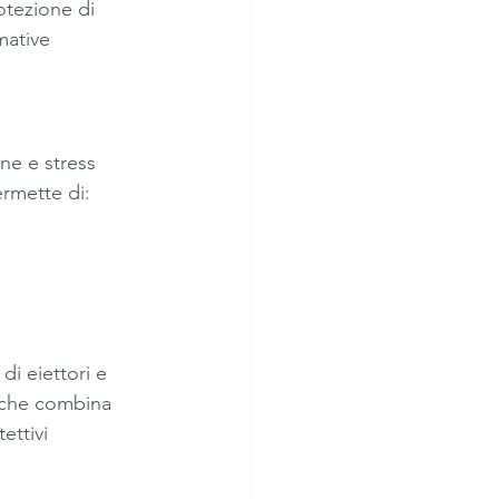
otezione di 
mative 
ne e stress 
rmette di:
i eiettori e 
 che combina 
ettivi 